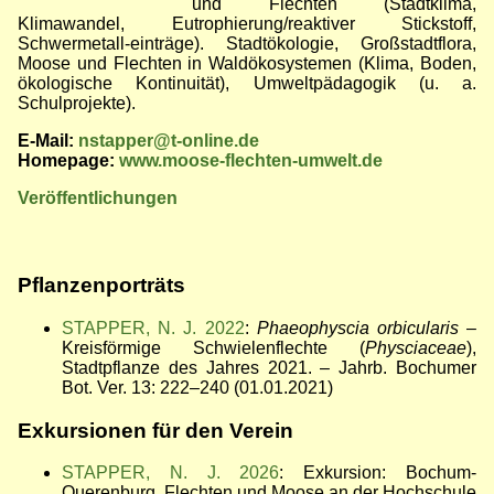
und Flechten (Stadtklima,
Klimawandel, Eutrophierung/reaktiver Stickstoff,
Schwermetall-einträge). Stadtökologie, Großstadtflora,
Moose und Flechten in Waldökosystemen (Klima, Boden,
ökologische Kontinuität), Umweltpädagogik (u. a.
Schulprojekte).
E-Mail:
nstapper@t-online.de
Homepage:
www.moose-flechten-umwelt.de
Veröffentlichungen
Pflanzenporträts
STAPPER, N. J. 2022
:
Phaeophyscia orbicularis
–
Kreisförmige Schwielenflechte (
Physciaceae
),
Stadtpflanze des Jahres 2021. – Jahrb. Bochumer
Bot. Ver. 13: 222–240 (01.01.2021)
Exkursionen für den Verein
STAPPER, N. J. 2026
: Exkursion: Bochum-
Querenburg, Flechten und Moose an der Hochschule