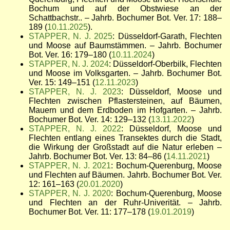
Bochum und auf der Obstwiese an der
Schattbachstr.. – Jahrb. Bochumer Bot. Ver. 17: 188–
189 (
10.11.2025
).
STAPPER, N. J. 2025
: Düsseldorf-Garath, Flechten
und Moose auf Baumstämmen. – Jahrb. Bochumer
Bot. Ver. 16: 179–180 (
10.11.2024
)
STAPPER, N. J. 2024
: Düsseldorf-Oberbilk, Flechten
und Moose im Volksgarten. – Jahrb. Bochumer Bot.
Ver. 15: 149–151 (
12.11.2023
)
STAPPER, N. J. 2023
: Düsseldorf, Moose und
Flechten zwischen Pflastersteinen, auf Bäumen,
Mauern und dem Erdboden im Hofgarten. – Jahrb.
Bochumer Bot. Ver. 14: 129–132 (
13.11.2022
)
STAPPER, N. J. 2022
: Düsseldorf, Moose und
Flechten entlang eines Transektes durch die Stadt,
die Wirkung der Großstadt auf die Natur erleben –
Jahrb. Bochumer Bot. Ver. 13: 84–86 (
14.11.2021
)
STAPPER, N. J. 2021
: Bochum-Querenburg, Moose
und Flechten auf Bäumen. Jahrb. Bochumer Bot. Ver.
12: 161–163 (
20.01.2020
)
STAPPER, N. J. 2020
: Bochum-Querenburg, Moose
und Flechten an der Ruhr-Univerität. – Jahrb.
Bochumer Bot. Ver. 11: 177–178 (
19.01.2019
)