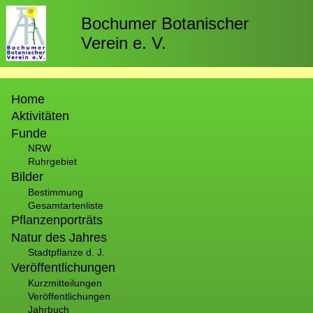
Direkt
zum
Bochumer Botanischer
Inhalt
Verein e. V.
Hauptnavigation
Home
Aktivitäten
Funde
NRW
Ruhrgebiet
Bilder
Bestimmung
Gesamtartenliste
Pflanzenporträts
Natur des Jahres
Stadtpflanze d. J.
Veröffentlichungen
Kurzmitteilungen
Veröffentlichungen
Jahrbuch