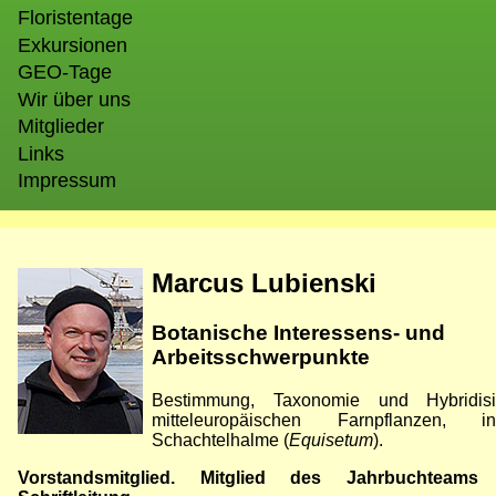
Floristentage
Exkursionen
GEO-Tage
Wir über uns
Mitglieder
Links
Impressum
Bild
Marcus Lubienski
Botanische Interessens- und
Arbeitsschwerpunkte
Bestimmung, Taxonomie und Hybridis
mitteleuropäischen Farnpflanzen, in
Schachtelhalme (
Equisetum
).
Vorstandsmitglied. Mitglied des Jahrbuchteam