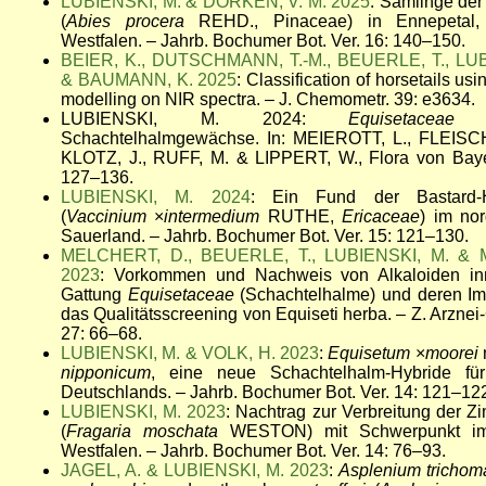
LUBIENSKI, M. & DÖRKEN, V. M. 2025
: Sämlinge de
(
Abies procera
REHD., Pinaceae) in Ennepetal, 
Westfalen. – Jahrb. Bochumer Bot. Ver. 16: 140–150.
BEIER, K., DUTSCHMANN, T.-M., BEUERLE, T., LUB
& BAUMANN, K. 2025
: Classification of horsetails usi
modelling on NIR spectra. – J. Chemometr. 39: e3634.
LUBIENSKI, M. 2024:
Equisetacea
Schachtelhalmgewächse. In: MEIEROTT, L., FLEIS
KLOTZ, J., RUFF, M. & LIPPERT, W., Flora von Baye
127–136.
LUBIENSKI, M. 2024
: Ein Fund der Bastard-H
(
Vaccinium
×
intermedium
RUTHE,
Ericaceae
) im no
Sauerland. – Jahrb. Bochumer Bot. Ver. 15: 121–130.
MELCHERT, D., BEUERLE, T., LUBIENSKI, M. & 
2023
: Vorkommen und Nachweis von Alkaloiden in
Gattung
Equisetaceae
(Schachtelhalme) und deren Imp
das Qualitätsscreening von Equiseti herba. – Z. Arznei
27: 66–68.
LUBIENSKI, M. & VOLK, H. 2023
:
Equisetum
×
moorei
nipponicum
, eine neue Schachtelhalm-Hybride fü
Deutschlands. – Jahrb. Bochumer Bot. Ver. 14: 121–12
LUBIENSKI, M. 2023
: Nachtrag zur Verbreitung der Z
(
Fragaria moschata
WESTON) mit Schwerpunkt im
Westfalen. – Jahrb. Bochumer Bot. Ver. 14: 76–93.
JAGEL, A. & LUBIENSKI, M. 2023
:
Asplenium tricho