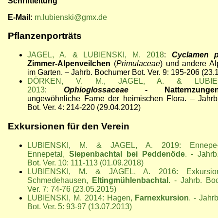
Schriftleitung
E-Mail:
m.lubienski@gmx.de
Pflanzenporträts
JAGEL, A. & LUBIENSKI, M. 2018
:
Cyclamen 
Zimmer-Alpenveilchen
(
Primulaceae
) und andere Al
im Garten.
–
Jahrb. Bochumer Bot. Ver. 9: 195-206 (23.
DÖRKEN, V. M., JAGEL, A. & LUBIE
2013
:
Ophioglossaceae
- Natternzungeng
ungewöhnliche Farne der heimischen Flora.
–
Jahrb
Bot. Ver. 4: 214-220 (29.04.2012)
Exkursionen für den Verein
LUBIENSKI, M. & JAGEL, A. 2019: Ennepe-Ru
Ennepetal,
Siepenbachtal bei Peddenöde
. - Jahr
Bot. Ver. 10: 111-113 (01.09.2018)
LUBIENSKI, M. & JAGEL, A. 2016: Exkursion
Schmedehausen,
Eltingmühlenbachtal
. - Jahrb. Bo
Ver. 7: 74-76 (23.05.2015)
LUBIENSKI, M. 2014: Hagen,
Farnexkursion
. - Jah
Bot. Ver. 5: 93-97 (13.07.2013)