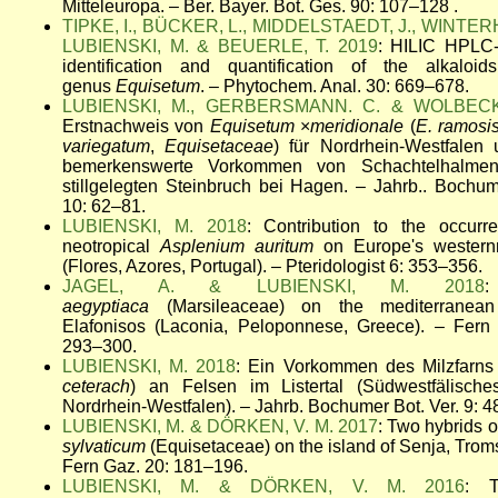
Mitteleuropa.
–
Ber. Bayer. Bot. Ges. 90: 107–128
.
TIPKE, I., BÜCKER, L., MIDDELSTAEDT, J., WINTER
LUBIENSKI, M. & BEUERLE, T. 2019
: HILIC HPLC
identification and quantification of the alkaloi
genus
Equisetum
. – Phytochem. Anal. 30: 669–678.
LUBIENSKI, M., GERBERSMANN. C. & WOLBECK
Erstnachweis von
Equisetum
×
meridionale
(
E. ramos
variegatum
,
Equisetaceae
) für Nordrhein-Westfalen 
bemerkenswerte Vorkommen von Schachtelhalme
stillgelegten Steinbruch bei Hagen. – Jahrb.. Bochum
10: 62–81.
LUBIENSKI, M. 2018
: Contribution to the occurr
neotropical
Asplenium auritum
on Europe's western
(Flores, Azores, Portugal). – Pteridologist 6: 353–356.
JAGEL, A. & LUBIENSKI, M. 2018
aegyptiaca
(Marsileaceae) on the mediterranean
Elafonisos (Laconia, Peloponnese, Greece). – Fern 
293–300.
LUBIENSKI, M. 2018
: Ein Vorkommen des Milzfarns
ceterach
) an Felsen im Listertal (Südwestfälische
Nordrhein-Westfalen). – Jahrb. Bochumer Bot. Ver. 9: 4
LUBIENSKI, M. & DÖRKEN, V. M. 2017
: Two hybrids 
sylvaticum
(Equisetaceae) on the island of Senja, Trom
Fern Gaz. 20: 181–196.
LUBIENSKI, M. & DÖRKEN, V. M. 2016
: T