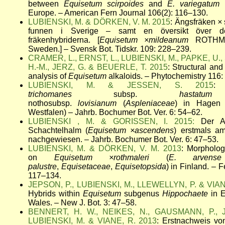
between
Equisetum scirpoides
and
E. variegatum
i
Europe. – American Fern Journal 106(2): 116–130.
LUBIENSKI, M. & DÖRKEN, V. M. 2015
: Ängsfräken
×
funnen i Sverige – samt en översikt över d
fräkenhybriderna. [
Equisetum ×mildeanum
ROTHM.
Sweden.] – Svensk Bot. Tidskr. 109: 228–239.
CRAMER, L., ERNST, L., LUBIENSKI, M., PAPKE, U.
H.-M., JERZ, G. & BEUERLE, T. 2015
: Structural and
analysis of
Equisetum
alkaloids. – Phytochemistry 116
LUBIENSKI, M. & JESSEN, S. 2015
trichomanes
subsp.
hast
nothosubsp.
lovisianum
(
Aspleniaceae
) in Hagen 
Westfalen) – Jahrb. Bochumer Bot. Ver. 6: 54–62.
LUBIENSKI , M. & GORISSEN, I. 2015:
Der Au
Schachtelhalm (
Equisetum ×ascendens
) erstmals am
nachgewiesen. – Jahrb. Bochumer Bot. Ver. 6: 47–53.
LUBIENSKI, M. & DÖRKEN, V. M. 2013
: Morpholog
on
Equisetum ×rothmaleri
(
E. arvens
palustre
,
Equisetaceae
,
Equisetopsida
) in Finland. – 
117–134.
JEPSON, P., LUBIENSKI, M., LLEWELLYN, P. & VIAN
Hybrids within
Equisetum
subgenus
Hippochaete
in 
Wales. – New J. Bot. 3: 47–58.
BENNERT, H. W., NEIKES, N., GAUSMANN, P., 
LUBIENSKI, M. & VIANE, R. 2013
: Erstnachweis v