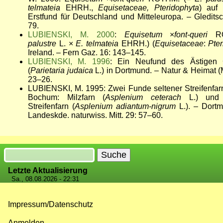
telmateia
EHRH.,
Equisetaceae, Pteridophyta
) auf
Erstfund für Deutschland und Mitteleuropa. – Gledits
79.
LUBIENSKI, M. 2000
:
Equisetum
×
font-queri
R
palustre
L. ×
E. telmateia
EHRH.) (
Equisetaceae
:
Pte
Ireland. – Fern Gaz. 16: 143–145.
LUBIENSKI, M. 1996
: Ein Neufund des Ästigen G
(
Parietaria judaica
L.) in Dortmund. – Natur & Heimat (
23–26.
LUBIENSKI, M. 1995: Zwei Funde seltener Streifenfa
Bochum: Milzfarn (
Asplenium ceterach
L.) und
Streifenfarn (
Asplenium adiantum-nigrum
L.). – Dortm
Landeskde. naturwiss. Mitt. 29: 57–60.
Suche
Letzte Aktualisierung
Sa., 08.08.2026 - 22:31
Impressum/Datenschutz
Fußzeilenmenü
Anmelden