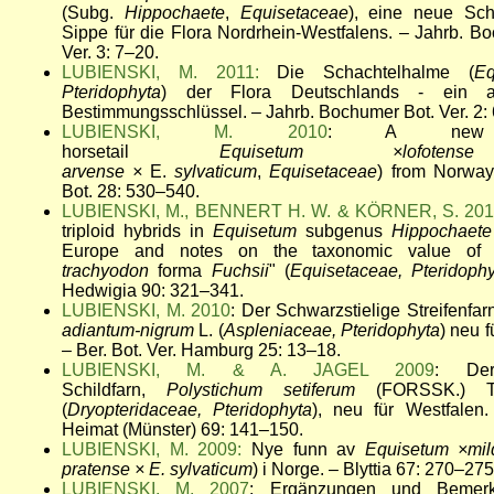
(Subg.
Hippochaete
,
Equisetaceae
), eine neue Sch
Sippe für die Flora Nordrhein-Westfalens. – Jahrb. B
Ver. 3: 7–20.
LUBIENSKI, M. 2011:
Die Schachtelhalme (
Eq
Pteridophyta
) der Flora Deutschlands - ein aktu
Bestimmungsschlüssel. – Jahrb. Bochumer Bot. Ver. 2:
LUBIENSKI, M. 2010
: A new 
horsetail
Equisetum
×lofo
arvense
×
E.
sylvaticum
,
Equisetaceae
) from Norway
Bot. 28: 530–540.
LUBIENSKI, M., BENNERT H. W. & KÖRNER, S. 20
triploid hybrids in
Equisetum
subgenus
Hippochaet
Europe and notes on the taxonomic value of 
trachyodon
forma
Fuchsii
" (
Equisetaceae, Pteridophy
Hedwigia 90: 321–341.
LUBIENSKI, M. 2010
: Der Schwarzstielige Streifenfa
adiantum-nigrum
L. (
Aspleniaceae, Pteridophyta
) neu 
– Ber. Bot. Ver. Hamburg 25: 13–18.
LUBIENSKI, M. & A. JAGEL 2009
: Der
Schildfarn,
Polystichum setiferum
(FORSSK.) 
(
Dryopteridaceae, Pteridophyta
), neu für Westfalen
Heimat (Münster) 69: 141–150.
LUBIENSKI, M. 2009:
Nye funn av
Equisetum ×m
pratense ×
E. sylvaticum
) i Norge. – Blyttia 67: 270–275
LUBIENSKI, M. 2007
: Ergänzungen und Bemer