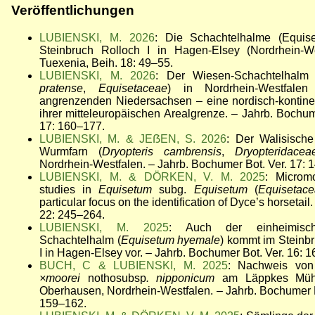
Veröffentlichungen
LUBIENSKI, M. 2026
: Die Schachtelhalme (Equis
Steinbruch Rolloch I in Hagen-Elsey (Nordrhein-We
Tuexenia, Beih. 18: 49–55.
LUBIENSKI, M. 2026
: Der Wiesen-Schachtelhalm 
pratense
,
Equisetaceae
) in Nordrhein-Westfal
angrenzenden Niedersachsen – eine nordisch-kontinen
ihrer mitteleuropäischen Arealgrenze. – Jahrb. Bochum
17: 160–177.
LUBIENSKI, M. & JEẞEN, S. 2026
: Der Walisisch
Wurmfarn (
Dryopteris cambrensis
,
Dryopteridacea
Nordrhein-Westfalen. – Jahrb. Bochumer Bot. Ver. 17: 
LUBIENSKI, M. & DÖRKEN, V. M. 2025
:
Micromo
studies in
Equisetum
subg.
Equisetum
(
Equisetac
particular focus on the identification of Dyce’s horsetail
22: 245–264.
LUBIENSKI, M. 2025
: Auch der einheimisch
Schachtelhalm (
Equisetum hyemale
) kommt im Steinb
I in Hagen-Elsey vor. – Jahrb. Bochumer Bot. Ver. 16: 
BUCH, C & LUBIENSKI, M. 2025
: Nachweis vo
×
moorei
nothosubsp
. nipponicum
am Läppkes Müh
Oberhausen, Nordrhein-Westfalen. – Jahrb. Bochumer B
159–162.