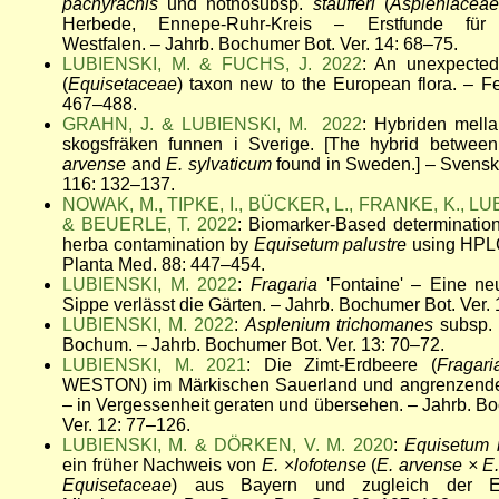
pachyrachis
und nothosubsp.
staufferi
(
Aspleniaceae
Herbede, Ennepe-Ruhr-Kreis – Erstfunde für 
Westfalen. – Jahrb. Bochumer Bot. Ver. 14: 68–75.
LUBIENSKI, M. & FUCHS, J.
2022
: An unexpecte
(
Equisetaceae
) taxon new to the European flora. – F
467–488.
GRAHN, J. & LUBIENSKI, M. 2022
: Hybriden mella
skogsfräken funnen i Sverige. [The hybrid betwee
arvense
and
E. sylvaticum
found in Sweden.] – Svensk.
116: 132–137.
NOWAK, M., TIPKE, I., BÜCKER, L., FRANKE, K., LU
& BEUERLE, T. 2022
: Biomarker-Based determination
herba contamination by
Equisetum palustre
using HPL
Planta Med. 88: 447–454.
LUBIENSKI, M. 2022
:
Fragaria
'Fontaine' – Eine ne
Sippe verlässt die Gärten. – Jahrb. Bochumer Bot. Ver. 
LUBIENSKI, M. 2022
:
Asplenium trichomanes
subsp.
Bochum. – Jahrb. Bochumer Bot. Ver. 13: 70–72.
LUBIENSKI, M. 2021
:
Die Zimt-Erdbeere (
Fragar
WESTON) im Märkischen Sauerland und angrenzend
– in Vergessenheit geraten und übersehen. – Jahrb. B
Ver. 12: 77–126.
LUBIENSKI, M. & DÖRKEN, V. M. 2020
:
Equisetum 
ein früher Nachweis von
E.
×
lofotense
(
E. arvense × E.
Equisetaceae
) aus Bayern und zugleich der Er