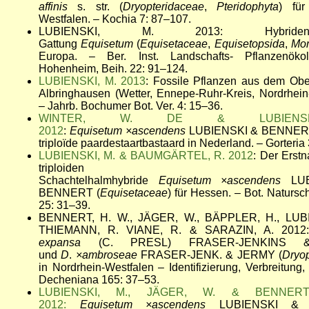
affinis
s. str. (
Dryopteridaceae
,
Pteridophyta
) für
Westfalen. – Kochia 7: 87–107.
LUBIENSKI, M. 2013: Hybrid
Gattung
Equisetum
(
Equisetaceae
,
Equisetopsida
,
Mon
Europa. – Ber. Inst. Landschafts- Pflanzenökol
Hohenheim, Beih. 22: 91–124.
LUBIENSKI, M. 2013
: Fossile Pflanzen aus dem Obe
Albringhausen (Wetter, Ennepe-Ruhr-Kreis, Nordrhein
– Jahrb. Bochumer Bot. Ver. 4: 15–36.
WINTER, W. DE & LUBIENS
2012
:
Equisetum
×ascendens
LUBIENSKI & BENNERT:
triploïde paardestaartbastaard in Nederland. – Gorteria
LUBIENSKI, M. & BAUMGÄRTEL, R. 2012
: Der Erst
triploiden
Schachtelhalmhybride
Equisetum
×ascendens
LU
BENNERT (
Equisetaceae
) für Hessen. – Bot. Naturs
25: 31–39.
BENNERT, H. W., JÄGER, W., BÄPPLER, H., LUBI
THIEMANN, R. VIANE, R. & SARAZIN, A. 201
expansa
(C. PRESL) FRASER-JENKINS
und
D
.
×ambroseae
FRASER-JENK. & JERMY (
Dryo
in Nordrhein-Westfalen – Identifizierung, Verbreitung,
Decheniana 165: 37–53.
LUBIENSKI, M., JÄGER, W. & BENNER
2012:
Equisetum
×ascendens
LUBIENSKI &