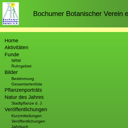
Direkt
zum
Bochumer Botanischer Verein e
Inhalt
Hauptnavigation
Home
Aktivitäten
Funde
NRW
Ruhrgebiet
Bilder
Bestimmung
Gesamtartenliste
Pflanzenporträts
Natur des Jahres
Stadtpflanze d. J.
Veröffentlichungen
Kurzmitteilungen
Veröffentlichungen
Jahrbuch