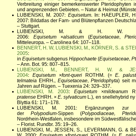
Verbreitung einiger bemerkenswerter Pteridophyten i
und angrenzenden Gebieten. – Natur & Heimat (Münster
LUBIENSKI, M. 2007:
Equisetum
. In: HAEUPLER, H
2007: Bildatlas der Farn- und Blütenpflanzen Deutschlan
– Stuttgart.
LUBIENSKI, M. & H. W. B
2006:
Equisetum
×alsaticum
(
Equisetaceae
,
Pteri
Mitteleuropa. – Carolinea 64: 107–118.
BENNERT, H. W, LUBIENSKI, M., KÖRNER, S. & STE
2005
: Triplo
in
Equisetum
subgenus
Hippochaete
(
Equisetaceae
,
Pt
– Ann. Bot. 95: 807–815.
LUBIENSKI, M., BENNERT, H. W. & JE
2004
:
Equisetum ×font-queri
ROTHM. (=
E. palus
telmateia
EHRH.,
Equisetaceae
,
Pteridophyta
) seit 
Jahren auf Rügen. – Tuexenia 24: 329–337.
LUBIENSKI, M. 2003
:
Equisetum ×mildeanum
R
pratense
EHRH.
×
E. sylvaticum
L.), en snellehybrid ny
Blyttia 61: 171–178.
LUBIENSKI, M. 2001: Ergänzungen zur Ve
der
Polypodium
-Sippen (
Polypodiaceae, Pterid
Nordrhein-Westfalen, insbesondere im Südwestfälisch
– Florist. Rundbr. 35: 19–26.
LUBIENSKI, M., JESSEN, S., LEVERMANN, G. & B
W. 2000:
Equisetum
×
font-queri
ROTHM. (=
E. palu