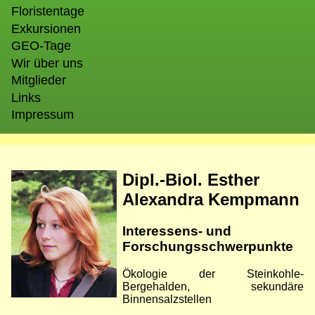
Floristentage
Exkursionen
GEO-Tage
Wir über uns
Mitglieder
Links
Impressum
Bild
Dipl.-Biol. Esther
Alexandra Kempmann
Interessens- und
Forschungsschwerpunkte
Ökologie der Steinkohle-
Bergehalden, sekundäre
Binnensalzstellen