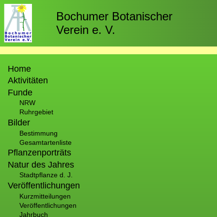
Direkt
zum
Bochumer Botanischer
Inhalt
Verein e. V.
Hauptnavigation
Home
Aktivitäten
Funde
NRW
Ruhrgebiet
Bilder
Bestimmung
Gesamtartenliste
Pflanzenporträts
Natur des Jahres
Stadtpflanze d. J.
Veröffentlichungen
Kurzmitteilungen
Veröffentlichungen
Jahrbuch